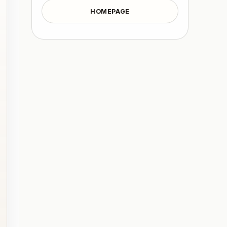
HOMEPAGE
n": "React 库"},

n": "Next.js 框架"},

iption": "LLM 应用框架"}
