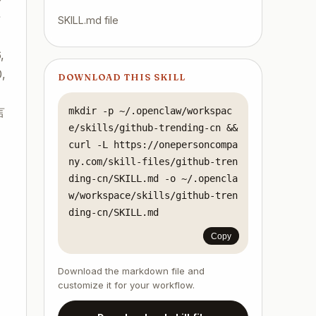
语
SKILL.md file
趋
,
0,
DOWNLOAD THIS SKILL
言
mkdir -p ~/.openclaw/workspac
e/skills/github-trending-cn && 
curl -L https://onepersoncompa
ny.com/skill-files/github-tren
ding-cn/SKILL.md -o ~/.opencla
w/workspace/skills/github-tren
ding-cn/SKILL.md
Copy
Download the markdown file and
customize it for your workflow.