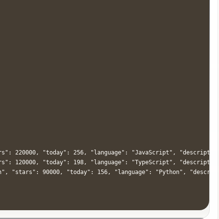
rs": 220000, "today": 256, "language": "JavaScript", "descriptio
rs": 120000, "today": 198, "language": "TypeScript", "descriptio
in", "stars": 90000, "today": 156, "language": "Python", "descr