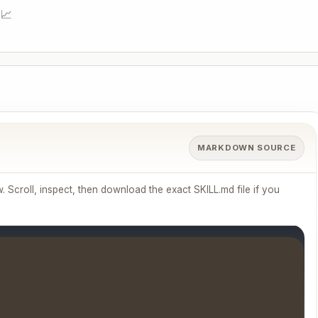
📈
MARKDOWN SOURCE
 Scroll, inspect, then download the exact SKILL.md file if you

