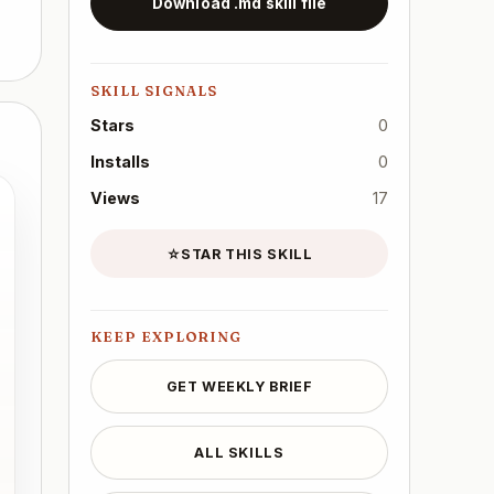
Download .md skill file
SKILL SIGNALS
Stars
0
Installs
0
Views
17
☆
STAR THIS SKILL
KEEP EXPLORING
GET WEEKLY BRIEF
ALL SKILLS