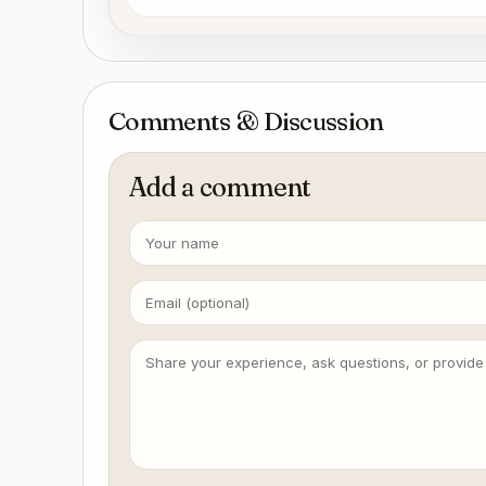
获取 GitHub 本周热门项目

数据来源

GitHub Trending 页面

GitHub API（如可用）

输出格式

Comments & Discussion
项目榜单

📈 GitHub 今日热门

1. facebook/react ⭐ 220k (+256 today) - Jav
React 库

Add a comment
2. vercel/next.js ⭐ 120k (+198 today) - Typ
Next.js 框架

3. langchain-ai/langchain ⭐ 90k (+156 today
LLM 应用框架

GitHub Trending，把握开源脉搏 📈