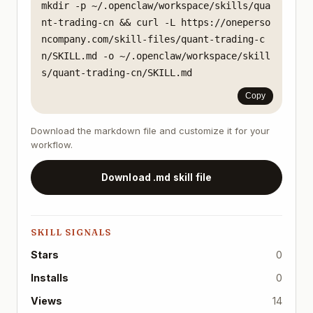
本项目基于印度市场，但可适配 A 股：

mkdir -p ~/.openclaw/workspace/skills/qua
印度A 股Zerodha雪球/同花顺Nifty 50沪深 300Nifty Midcap
nt-trading-cn && curl -L https://oneperso
注意事项

ncompany.com/skill-files/quant-trading-c
⚠️ 本 skill 提供教育性指导，不保证盈利。交易有风险，仅用可
n/SKILL.md -o ~/.openclaw/workspace/skill
版本: 1.0.0

s/quant-trading-cn/SKILL.md
来源: skill-algotrader
Copy
Download the markdown file and customize it for your
workflow.
Download .md skill file
SKILL SIGNALS
Stars
0
Installs
0
Views
14