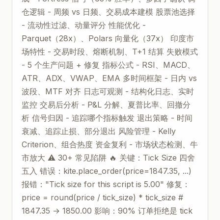
仓逻辑 - 周频 vs 日频、交易成本建模 股票池选择
- 流动性过滤、动量评分 性能优化 -
Parquet（28x）、Polars 向量化（37x） 印度市
场特性 - 交易时段、熔断机制、T+1 结算 失败模式
- 5 个生产问题 + 修复 指标公式 - RSI、MACD、
ATR、ADX、VWAP、EMA 多时间框架 - 日内 vs
波段、MTF 对齐 日志可观测 - 结构化日志、实时
监控 交易后分析 - P&L 分解、夏普比率、回撤分
析 信号归因 - 追踪哪个指标触发 退出策略 - 时间
衰减、追踪止损、部分退出 风险管理 - Kelly
Criterion、组合热度 资金复利 - 市场状态检测、牛
市放大 ⚠️ 30+ 常见陷阱 🔥 关键：Tick Size 四舍
五入 错误：kite.place_order(price=1847.35, ...)
报错："Tick size for this script is 5.00" 修复：
price = round(price / tick_size) * tick_size #
1847.35 → 1850.00 影响：90% 订单拒绝是 tick